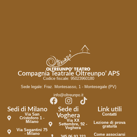
Compagnia Teatrale Oltreunpo’ APS
Codice fiscale: 95023960180
Sede legale: Fraz. Montesasso, 1 - Montesegale (PV)
info@oltreunpo.it
Sedi di Milano
Sede di
Link utili
Via San
Contatti
Voghera
Cristoforo 1 -
Via XX
Milano
Lezione di prova
Settembre, 92 -
gratuita
Voghera
Via Segantini 75
- Milano
Come associarsi
345 06 93 323