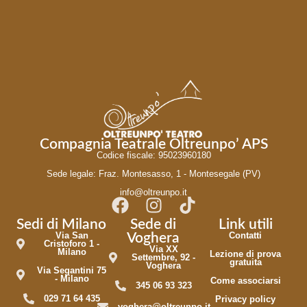
Compagnia Teatrale Oltreunpo’ APS
Codice fiscale: 95023960180
Sede legale: Fraz. Montesasso, 1 - Montesegale (PV)
info@oltreunpo.it
Sedi di Milano
Sede di
Link utili
Via San
Contatti
Voghera
Cristoforo 1 -
Via XX
Milano
Lezione di prova
Settembre, 92 -
gratuita
Voghera
Via Segantini 75
- Milano
Come associarsi
345 06 93 323
029 71 64 435
Privacy policy
voghera@oltreunpo.it