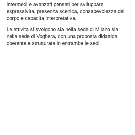
intermedi e avanzati pensati per sviluppare
espressivita, presenza scenica, consapevolezza del
corpo e capacita interpretativa.
Le attivita si svolgono sia nella sede di Milano sia
nella sede di Voghera, con una proposta didattica
coerente e strutturata in entrambe le sedi.
Il teatro e incontro, ascolto, presenza e
comunicazione. Ogni percorso nasce dal desiderio di
dare spazio all’espressione personale, sviluppare
consapevolezza e imparare a comunicare in modo
autentico attraverso il corpo, la voce e la relazione
con gli altri.