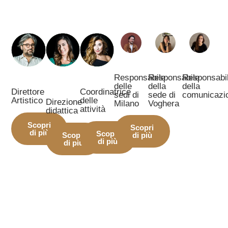
Responsabile
Responsabile
Responsabi
delle
della
della
Direttore
Coordinatrice
sedi di
sede di
comunicazi
Artistico
delle
Direzione
Milano
Voghera
attività
didattica
Scopri
Scopri
di più
Scopri
Scopri
di più
di più
di più