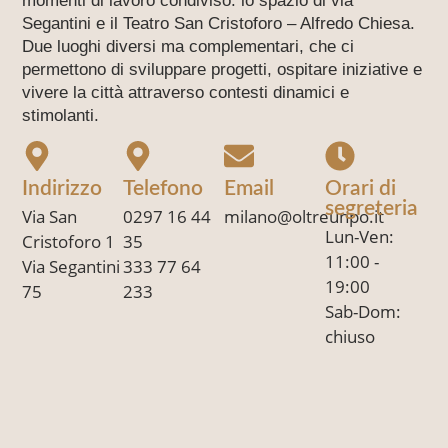
momenti di lavoro condiviso: lo spazio di via
Segantini e il Teatro San Cristoforo – Alfredo Chiesa.
Due luoghi diversi ma complementari, che ci
permettono di sviluppare progetti, ospitare iniziative e
vivere la città attraverso contesti dinamici e
stimolanti.
Indirizzo
Telefono
Email
Orari di
segreteria
Via San
0297 16 44
milano@oltreunpo.it
Lun-Ven:
Cristoforo 1
35
11:00 -
Via Segantini
333 77 64
19:00
75
233
Sab-Dom:
chiuso