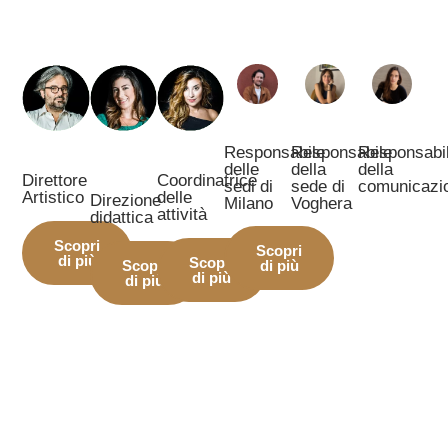
Responsabile
Responsabile
Responsabi
delle
della
della
Direttore
Coordinatrice
sedi di
sede di
comunicazi
Artistico
delle
Direzione
Milano
Voghera
attività
didattica
Scopri
Scopri
di più
Scopri
Scopri
di più
di più
di più