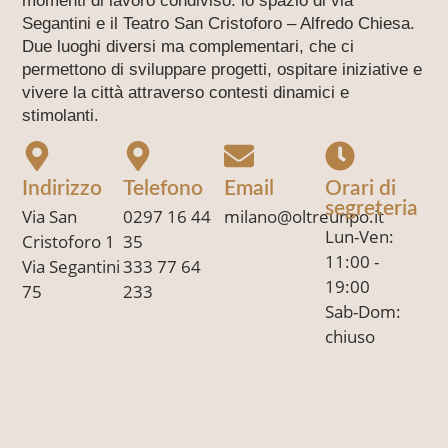
momenti di lavoro condiviso: lo spazio di via
Segantini e il Teatro San Cristoforo – Alfredo Chiesa.
Due luoghi diversi ma complementari, che ci
permettono di sviluppare progetti, ospitare iniziative e
vivere la città attraverso contesti dinamici e
stimolanti.
Indirizzo
Telefono
Email
Orari di
segreteria
Via San
0297 16 44
milano@oltreunpo.it
Lun-Ven:
Cristoforo 1
35
11:00 -
Via Segantini
333 77 64
19:00
75
233
Sab-Dom:
chiuso