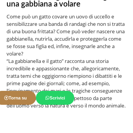
una gabbiana a volare
Come può un gatto covare un uovo di uccello e
sensibilizzare una banda di randagi che non si tratta
di una buona frittata? Come può veder nascere una
gabbianella, nutrirla, accudirla e proteggerla come
se fosse sua figlia ed, infine, insegnarle anche a
volare?
“La gabbianella e il gatto” racconta una storia
incredibile e appassionante che, allegoricamente,
tratta temi che oggigiorno riempiono i dibattiti e le
prime pagine dei giornali; come, ad esempio,
l’inquinamento dei mari e le tragiche conseguenze
di un comportamento non rispettoso da parte
Torna su
Scrivici
dell’uomo verso la natura e verso il mondo animale.
“La macchia vischiosa, la peste nera, che le incollava
le ali al corpo” è, infatti, il primo evento importante
dello spettacolo che permetterà l’incontro tra