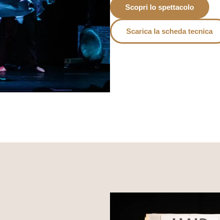
Scopri lo spettacolo
Scarica la scheda tecnica